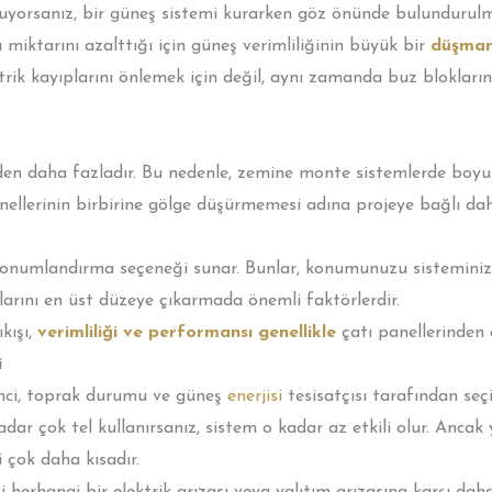
uyorsanız, bir güneş sistemi kurarken göz önünde bulundurulm
ğı miktarını azalttığı için güneş verimliliğinin büyük bir
düşman
trik kayıplarını önlemek için değil, aynı zamanda buz blokların
nden daha fazladır. Bu nedenle, zemine monte sistemlerde boyu
ellerinin birbirine gölge düşürmemesi adına projeye bağlı dah
konumlandırma seçeneği sunar. Bunlar, konumunuzu sisteminizi
ılarını en üst düzeye çıkarmada önemli faktörlerdir.
kışı,
verimliliği ve performansı genellikle
çatı panellerinden d
i
renci, toprak durumu ve güneş
enerjisi
tesisatçısı tarafından seçi
adar çok tel kullanırsanız, sistem o kadar az etkili olur. Anca
çok daha kısadır.