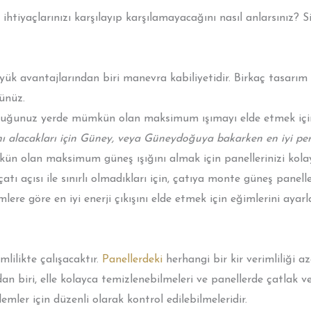
 ihtiyaçlarınızı karşılayıp karşılamayacağını nasıl anlarsınız? S
yük avantajlarından biri manevra kabiliyetidir. Birkaç tasarım 
ünüz.
duğunuz yerde mümkün olan maksimum ışımayı elde etmek için 
alacakları için Güney, veya Güneydoğuya bakarken en iyi perf
 olan maksimum güneş ışığını almak için panellerinizi kolayc
atı açısı ile sınırlı olmadıkları için, çatıya monte güneş panelle
mlere göre en iyi enerji çıkışını elde etmek için eğimlerini ayarl
lilikte çalışacaktır.
Panellerdeki
herhangi bir kir verimliliği az
 biri, elle kolayca temizlenebilmeleri ve panellerde çatlak vey
lemler için düzenli olarak kontrol edilebilmeleridir.