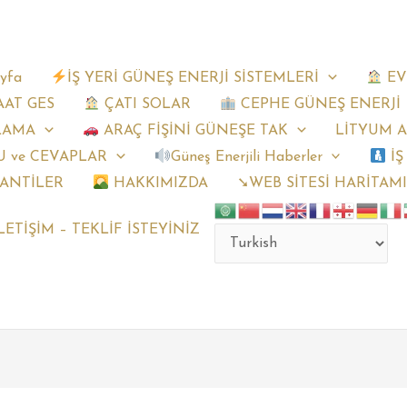
yfa
İŞ YERİ GÜNEŞ ENERJİ SİSTEMLERİ
EV
AAT GES
ÇATI SOLAR
CEPHE GÜNEŞ ENERJİ
LAMA
ARAÇ FİŞİNİ GÜNEŞE TAK
LİTYUM 
 ve CEVAPLAR
Güneş Enerjili Haberler
İŞ
ANTİLER
HAKKIMIZDA
➘WEB SİTESİ HARİTAM
LETİŞİM – TEKLİF İSTEYİNİZ