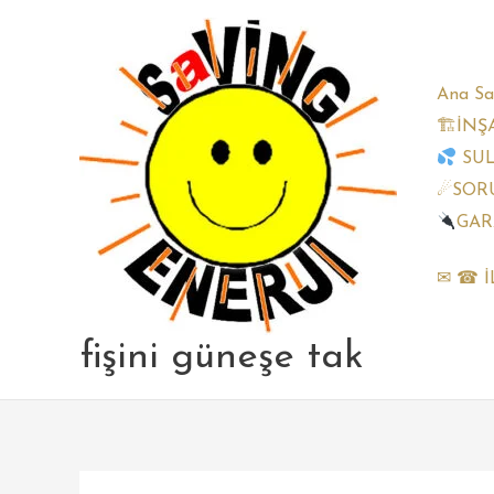
Skip
to
content
Ana Sa
🏗İNŞ
SU
☄SORU
GAR
✉ ☎ İ
fişini güneşe tak