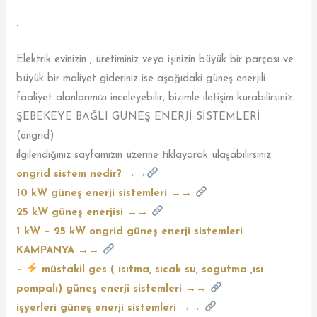
.
Elektrik evinizin , üretiminiz veya işinizin büyük bir parçası ve
büyük bir maliyet gideriniz ise aşağıdaki güneş enerjili
faaliyet alanlarımızı inceleyebilir, bizimle iletişim kurabilirsiniz.
ŞEBEKEYE BAĞLI GÜNEŞ ENERJİ SİSTEMLERİ
(ongrid)
ilgilendiğiniz sayfamızın üzerine tıklayarak ulaşabilirsiniz.
ongrid sistem nedir? →→
10 kW güneş enerji sistemleri →→
25 kW güneş enerjisi →→
1 kW – 25 kW ongrid güneş enerji sistemleri
KAMPANYA →→
–
müstakil ges ( ısıtma, sıcak su, sogutma ,ısı
pompalı) güneş enerji sistemleri →→
işyerleri güneş enerji sistemleri →→