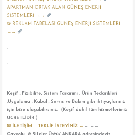
APARTMAN ORTAK ALAN GÜNEŞ ENERJİ
SİSTEMLERİ →→
❂ REKLAM TABELASI GÜNEŞ ENERJİ SİSTEMLERİ
→→
.
.
.
Keşif , Fizibilite, Sistem Tasarımı , Ürün Tedarikleri
,Uygulama , Kabul , Servis ve Bakım gibi ihtiyaçlarınız
için bize ulaşabilirsiniz. (Keşif dahil tüm hizmetlerimiz
ÜCRETLİDİR.
)
✉ İLETİŞİM – TEKLİF İSTEYİNİZ
←
← ←←
Çayyolu & Siteler Üstü/ ANKARA adresindeyiz.