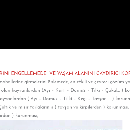
RİNİ ENGELLEMEDE VE YAŞAM ALANINI CAYDIRICI KO
allerine girmelerini önlemede, en etkili ve çevreci çözüm yo
si olan hayvanlardan (Ayı – Kurt – Domuz – Tilki – Çakal… ) k
yvanlardan ( Ayı – Domuz – Tilki – Keçi – Tavşan … ) korunm
ltik ve mısır tarlalarının ( tavşan ve kirpilerden ) korunması,
lardan ) korunması,