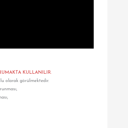
RUMAKTA KULLANILIR.
lu olarak görülmektedir.
orunması,
ası,