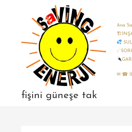
Skip
to
content
Ana Sa
🏗İNŞ
SU
☄SORU
GAR
✉ ☎ İ
fişini güneşe tak