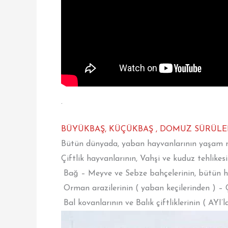
.
BÜYÜKBAŞ, KÜÇÜKBAŞ , DOMUZ SÜRÜLE
Bütün dünyada, yaban hayvanlarının yaşam mah
Çiftlik hayvanlarının, Vahşi ve kuduz tehlike
Bağ – Meyve ve Sebze bahçelerinin, bütün ha
Orman arazilerinin ( yaban keçilerinden ) – Çe
Bal kovanlarının ve Balık çiftliklerinin ( AYI’