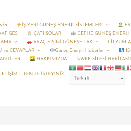
yfa
İŞ YERİ GÜNEŞ ENERJİ SİSTEMLERİ
EV
AAT GES
ÇATI SOLAR
CEPHE GÜNEŞ ENERJİ
LAMA
ARAÇ FİŞİNİ GÜNEŞE TAK
LİTYUM 
 ve CEVAPLAR
Güneş Enerjili Haberler
İŞ
ANTİLER
HAKKIMIZDA
➘WEB SİTESİ HARİTAM
LETİŞİM – TEKLİF İSTEYİNİZ