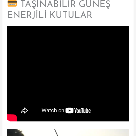
TAŞINABİLİR GÜNEŞ
ENERJİLİ KUTULAR