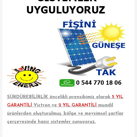
SÜRDÜREBİLİRLİK öncelikli prensibimiz olarak
5 YIL
GARANTİLİ
Victron ve
2 YIL GARANTİLİ
muadil
ürünlerden oluşturulmuş, bölge ve mevsimsel şartlar
çerçevesinde hazır sistemler sunuyoruz.
.