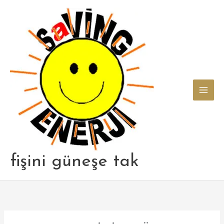
Skip
to
content
fişini güneşe tak