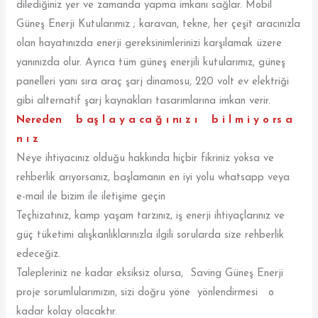
dilediğiniz yer ve zamanda yapma imkanı sağlar. Mobil
Güneş Enerji Kutularımız ; karavan, tekne, her çeşit aracınızla
olan hayatınızda enerji gereksinimlerinizi karşılamak üzere
yanınızda olur. Ayrıca tüm güneş enerjili kutularımız, güneş
panelleri yanı sıra araç şarj dinamosu, 220 volt ev elektriği
gibi alternatif şarj kaynakları tasarımlarına imkan verir.
Nereden b aş l a y a ca ğ ı nı z ı b i l m i y o rs a
n ı z
Neye ihtiyacınız olduğu hakkında hiçbir fikriniz yoksa ve
rehberlik arıyorsanız, başlamanın en iyi yolu whatsapp veya
e-mail ile bizim ile iletişime geçin
Teçhizatınız, kamp yaşam tarzınız, iş enerji ihtiyaçlarınız ve
güç tüketimi alışkanlıklarınızla ilgili sorularda size rehberlik
edeceğiz.
Talepleriniz ne kadar eksiksiz olursa, Saving Güneş Enerji
proje sorumlularımızın, sizi doğru yöne yönlendirmesi o
kadar kolay olacaktır.