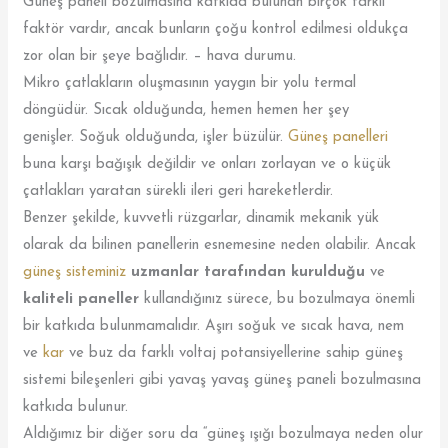
Güneş paneli bozulmasına katkıda bulunan birçok farklı
faktör vardır, ancak bunların çoğu kontrol edilmesi oldukça
zor olan bir şeye bağlıdır. – hava durumu.
Mikro çatlakların oluşmasının yaygın bir yolu termal
döngüdür. Sıcak olduğunda, hemen hemen her şey
genişler. Soğuk olduğunda, işler büzülür.
Güneş panelleri
buna karşı bağışık değildir ve onları zorlayan ve o küçük
çatlakları yaratan sürekli ileri geri hareketlerdir.
Benzer şekilde, kuvvetli rüzgarlar, dinamik mekanik yük
olarak da bilinen panellerin esnemesine neden olabilir. Ancak
güneş sisteminiz
uzmanlar tarafından kurulduğu
ve
kaliteli paneller
kullandığınız sürece, bu bozulmaya önemli
bir katkıda bulunmamalıdır. Aşırı soğuk ve sıcak hava, nem
ve
kar
ve buz da farklı voltaj potansiyellerine sahip güneş
sistemi bileşenleri gibi yavaş yavaş güneş paneli bozulmasına
katkıda bulunur.
Aldığımız bir diğer soru da “güneş ışığı bozulmaya neden olur