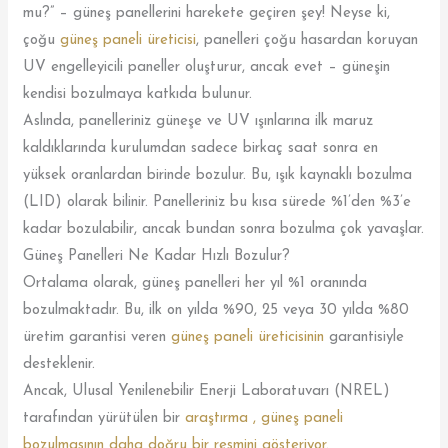
mu?” – güneş panellerini harekete geçiren şey! Neyse ki,
çoğu
güneş paneli üreticisi
, panelleri çoğu hasardan koruyan
UV engelleyicili paneller oluşturur, ancak evet – güneşin
kendisi bozulmaya katkıda bulunur.
Aslında, panelleriniz güneşe ve UV ışınlarına ilk maruz
kaldıklarında kurulumdan sadece birkaç saat sonra en
yüksek oranlardan birinde bozulur. Bu, ışık kaynaklı bozulma
(LID) olarak bilinir. Panelleriniz bu kısa sürede %1’den %3’e
kadar bozulabilir, ancak bundan sonra bozulma çok yavaşlar.
Güneş Panelleri Ne Kadar Hızlı Bozulur?
Ortalama olarak, güneş panelleri her yıl %1 oranında
bozulmaktadır. Bu, ilk on yılda %90, 25 veya 30 yılda %80
üretim garantisi veren
güneş paneli üreticisinin
garantisiyle
desteklenir.
Ancak, Ulusal Yenilenebilir Enerji Laboratuvarı (NREL)
tarafından yürütülen bir
araştırma , güneş paneli
bozulmasının daha doğru bir resmini gösteriyor.