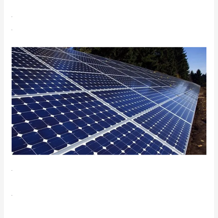
.
.
.
.