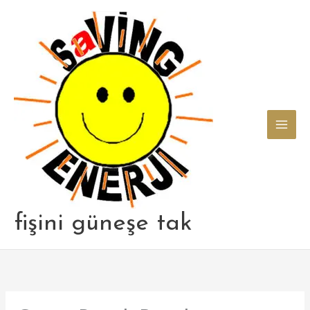
Skip
to
content
fişini güneşe tak