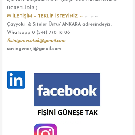
için bize ulaşabilirsiniz. (Keşif dahil hizmetlerimiz
ÜCRETLİDİR.
)
✉ İLETİŞİM – TEKLİF İSTEYİNİZ
←
← ←←
Çayyolu & Siteler Üstü/ ANKARA adresindeyiz.
Whatsapp 0 (544) 770 18 06
fisinigunesetak@gmail.com
savingenerji@gmail.com
.
.
.