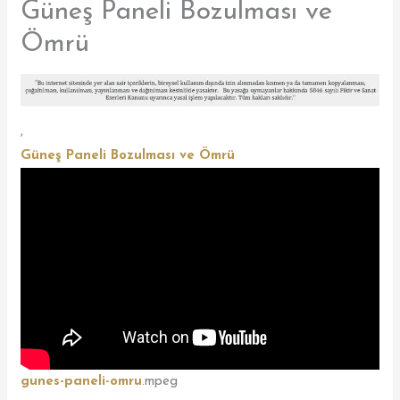
Güneş Paneli Bozulması ve
Ömrü
,
Güneş Paneli Bozulması ve Ömrü
gunes-paneli-omru
.mpeg