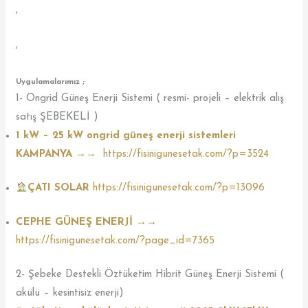
,
,
Uygulamalarımız ;
1- Ongrid Güneş Enerji Sistemi ( resmi- projeli – elektrik alış
satış ŞEBEKELİ )
1 kW – 25 kW ongrid güneş enerji sistemleri
KAMPANYA →→
https://fisinigunesetak.com/?p=3524
ÇATI SOLAR
https://fisinigunesetak.com/?p=13096
CEPHE GÜNEŞ ENERJİ →→
https://fisinigunesetak.com/?page_id=7365
2- Şebeke Destekli Öztüketim Hibrit Güneş Enerji Sistemi (
akülü – kesintisiz enerji)