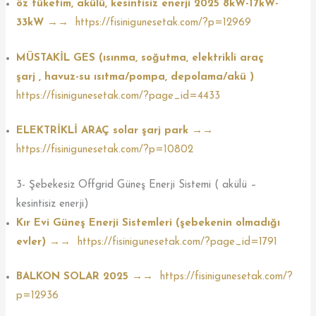
öz tüketim, akülü, kesintisiz enerji 2025
8kW-17kW-
33kW →→
https://fisinigunesetak.com/?p=12969
MÜSTAKİL GES (ısınma, soğutma, elektrikli araç
şarj , havuz-su ısıtma/pompa, depolama/akü )
https://fisinigunesetak.com/?page_id=4433
ELEKTRİKLİ ARAÇ solar şarj park →→
https://fisinigunesetak.com/?p=10802
3- Şebekesiz Offgrid Güneş Enerji Sistemi ( akülü –
kesintisiz enerji)
Kır Evi Güneş Enerji Sistemleri (şebekenin olmadığı
evler) →→
https://fisinigunesetak.com/?page_id=1791
BALKON SOLAR 2025 →→
https://fisinigunesetak.com/?
p=12936