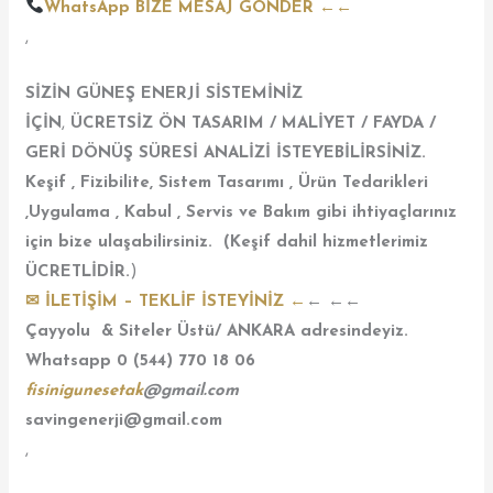
WhatsApp BİZE MESAJ GÖNDER ←←
,
SİZİN GÜNEŞ ENERJİ SİSTEMİNİZ
İÇİN
,
ÜCRETSİZ ÖN TASARIM / MALİYET / FAYDA /
GERİ DÖNÜŞ SÜRESİ ANALİZİ İSTEYEBİLİRSİNİZ.
Keşif , Fizibilite, Sistem Tasarımı , Ürün Tedarikleri
,Uygulama , Kabul , Servis ve Bakım gibi ihtiyaçlarınız
için bize ulaşabilirsiniz. (Keşif dahil hizmetlerimiz
ÜCRETLİDİR.
)
✉ İLETİŞİM – TEKLİF İSTEYİNİZ
←
← ←←
Çayyolu & Siteler Üstü/ ANKARA adresindeyiz.
Whatsapp 0 (544) 770 18 06
fisinigunesetak
@gmail.com
savingenerji@gmail.com
,