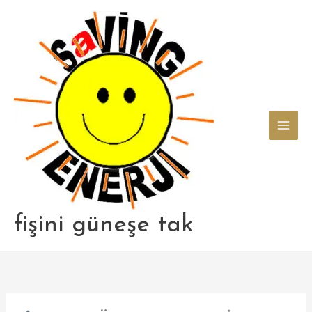
Skip
to
content
fişini güneşe tak