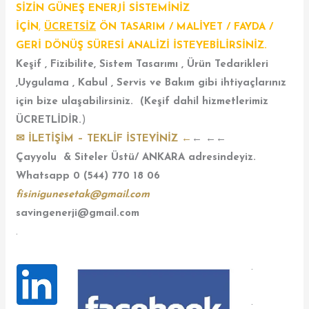
SİZİN GÜNEŞ ENERJİ SİSTEMİNİZ
İÇİN
,
ÜCRETSİZ
ÖN TASARIM / MALİYET / FAYDA /
GERİ DÖNÜŞ SÜRESİ ANALİZİ İSTEYEBİLİRSİNİZ.
Keşif , Fizibilite, Sistem Tasarımı , Ürün Tedarikleri
,Uygulama , Kabul , Servis ve Bakım gibi ihtiyaçlarınız
için bize ulaşabilirsiniz. (Keşif dahil hizmetlerimiz
ÜCRETLİDİR.
)
✉ İLETİŞİM – TEKLİF İSTEYİNİZ
←
← ←←
Çayyolu & Siteler Üstü/ ANKARA adresindeyiz.
Whatsapp 0 (544) 770 18 06
fisinigunesetak@gmail.com
savingenerji@gmail.com
.
.
.