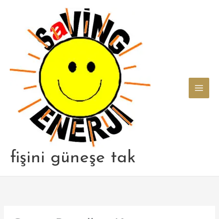
Skip
to
content
fişini güneşe tak