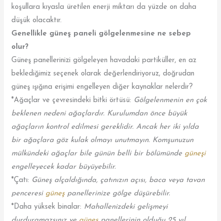
koşullara kıyasla üretilen enerji miktarı da yüzde on daha
düşük olacaktır.
Genellikle güneş paneli gölgelenmesine ne sebep
olur?
Güneş panellerinizi gölgeleyen havadaki partiküller, en az
beklediğimiz seçenek olarak değerlendiriyoruz, doğrudan
güneş ışığına erişimi engelleyen diğer kaynaklar nelerdir?
*Ağaçlar ve çevresindeki bitki örtüsü:
Gölgelenmenin en çok
beklenen nedeni ağaçlardır. Kurulumdan önce büyük
ağaçların kontrol edilmesi gereklidir. Ancak her iki yılda
bir ağaçlara göz kulak olmayı unutmayın. Komşunuzun
mülkündeki ağaçlar bile günün belli bir bölümünde
güneşi
engelleyecek kadar büyüyebilir.
*Çatı:
Güneş alçaldığında, çatınızın açısı, baca veya tavan
penceresi
güneş
panellerinize gölge düşürebilir.
*Daha yüksek binalar:
Mahallenizdeki gelişmeyi
durduramazsınız ve
güneş
panellerinin olduğu 25 yıl