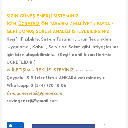
,
SİZİN GÜNEŞ ENERJİ SİSTEMİNİZ
İÇİN
,
ÜCRETSİZ
ÖN TASARIM / MALİYET / FAYDA /
GERİ DÖNÜŞ SÜRESİ ANALİZİ İSTEYEBİLİRSİNİZ.
Keşif , Fizibilite, Sistem Tasarımı , Ürün Tedarikleri
,Uygulama , Kabul , Servis ve Bakım gibi ihtiyaçlarınız
için bize ulaşabilirsiniz. (Keşif dahil hizmetlerimiz
ÜCRETLİDİR.
)
✉ İLETİŞİM – TEKLİF İSTEYİNİZ
←
← ←←
Çayyolu & Siteler Üstü/ ANKARA adresindeyiz.
Whatsapp 0 (544) 770 18 06
fisinigunesetak@gmail.com
savingenerji@gmail.com
.
.