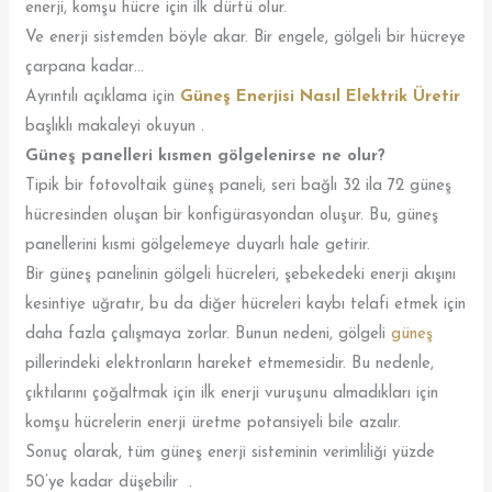
enerji, komşu hücre için ilk dürtü olur.
Ve enerji sistemden böyle akar. Bir engele, gölgeli bir hücreye
çarpana kadar…
Ayrıntılı açıklama için
Güneş Enerjisi Nasıl Elektrik Üretir
başlıklı makaleyi okuyun .
Güneş panelleri kısmen gölgelenirse ne olur?
Tipik bir fotovoltaik güneş paneli, seri bağlı 32 ila 72 güneş
hücresinden oluşan bir konfigürasyondan oluşur. Bu, güneş
panellerini kısmi gölgelemeye duyarlı hale getirir.
Bir güneş panelinin gölgeli hücreleri, şebekedeki enerji akışını
kesintiye uğratır, bu da diğer hücreleri kaybı telafi etmek için
daha fazla çalışmaya zorlar. Bunun nedeni, gölgeli
güneş
pillerindeki elektronların hareket etmemesidir. Bu nedenle,
çıktılarını çoğaltmak için ilk enerji vuruşunu almadıkları için
komşu hücrelerin enerji üretme potansiyeli bile azalır.
Sonuç olarak, tüm güneş enerji sisteminin verimliliği yüzde
50’ye kadar düşebilir .