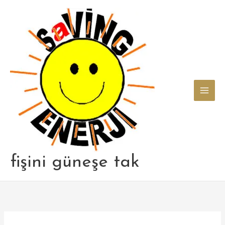
Skip
to
content
fişini güneşe tak