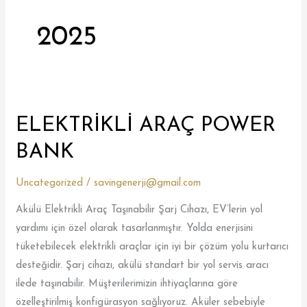
2025
ELEKTRİKLİ ARAÇ POWER
ELEKTRİKLİ
ARAÇ
BANK
POWER
BANK
Uncategorized
/
savingenerji@gmail.com
Akülü Elektrikli Araç Taşınabilir Şarj Cihazı, EV’lerin yol
yardımı için özel olarak tasarlanmıştır. Yolda enerjisini
tüketebilecek elektrikli araçlar için iyi bir çözüm yolu kurtarıcı
desteğidir. Şarj cihazı, akülü standart bir yol servis aracı
ilede taşınabilir. Müşterilerimizin ihtiyaçlarına göre
özelleştirilmiş konfigürasyon sağlıyoruz. Aküler sebebiyle