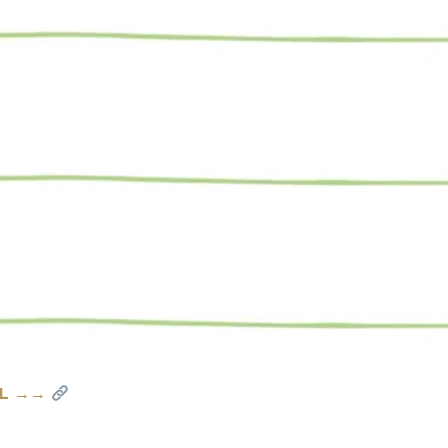
OL →→