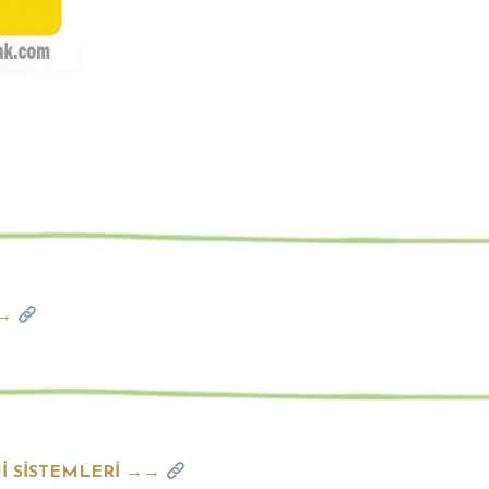
→→
İ SİSTEMLERİ →→