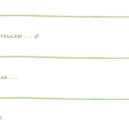
İSTEMLERİ →→
ULAR →→