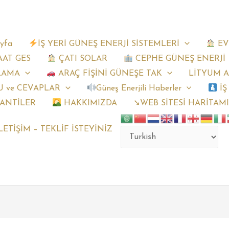
yfa
İŞ YERİ GÜNEŞ ENERJİ SİSTEMLERİ
EV
AAT GES
ÇATI SOLAR
CEPHE GÜNEŞ ENERJİ
LAMA
ARAÇ FİŞİNİ GÜNEŞE TAK
LİTYUM 
 ve CEVAPLAR
Güneş Enerjili Haberler
İŞ
ANTİLER
HAKKIMIZDA
➘WEB SİTESİ HARİTAM
LETİŞİM – TEKLİF İSTEYİNİZ