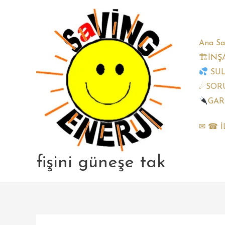
Skip
to
content
Ana Sa
🏗İNŞ
SU
☄SORU
GAR
✉ ☎ İ
fişini güneşe tak